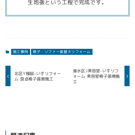
生地張という工程で完成です。
施工事例
椅子・ソファー張替えリフォーム
垂水区J美容室-いすリフ
北区Y様邸-いすリフォー
ォーム 美容室椅子張替施
ム 食卓椅子張替施工
工