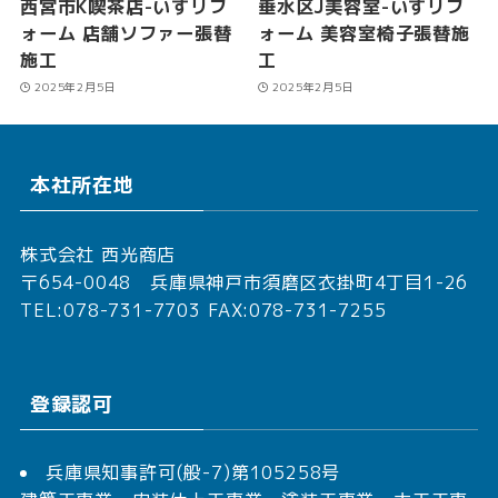
西宮市K喫茶店-いすリフ
垂水区J美容室-いすリフ
ォーム 店舗ソファー張替
ォーム 美容室椅子張替施
施工
工
2025年2月5日
2025年2月5日
本社所在地
株式会社 西光商店
〒654-0048 兵庫県神戸市須磨区衣掛町4丁目1-26
TEL:078-731-7703 FAX:078-731-7255
登録認可
兵庫県知事許可(般-7)第105258号