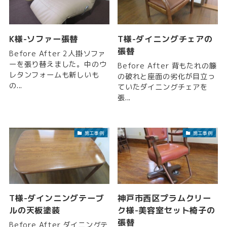
K様-ソファー張替
T様-ダイニングチェアの
張替
Before After 2人掛ソファ
ーを張り替えました。中のウ
Before After 背もたれの籐
レタンフォームも新しいも
の破れと座面の劣化が目立っ
の...
ていたダイニングチェアを
張...
施工事例
施工事例
T様-ダインニングテーブ
神戸市西区プラムクリー
ルの天板塗装
ク様-美容室セット椅子の
張替
Before After ダイニングテ