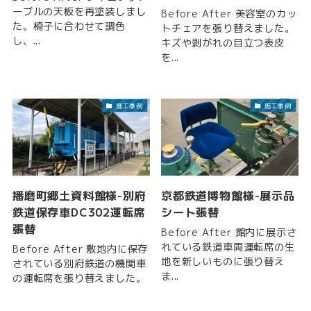
ーブルの天板を再塗装しまし
Before After 美容室のカッ
た。椅子に合わせて調色
トチェアを張り替えました。
し、...
キズや剥がれの目立つ表皮
を...
施工事例
施工事例
播磨町郷土資料館様-別府
京都鉄道博物館様-展示品
鉄道保存車DC302運転席
シート張替
張替
Before After 館内に展示さ
れている鉄道車両運転席の生
Before After 敷地内に保存
地を新しいものに張り替え
されている別府鉄道の機関車
ま...
の運転席を張り替えました。