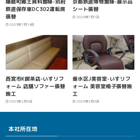
播磨町郷土資料館様-別府
京都鉄道博物館様-展示品
鉄道保存車DC302運転席
シート張替
張替
2025年7月7日
2025年7月14日
西宮市K喫茶店-いすリフ
垂水区J美容室-いすリフ
ォーム 店舗ソファー張替
ォーム 美容室椅子張替施
施工
工
2025年2月5日
2025年2月5日
本社所在地