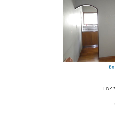
Be
LD