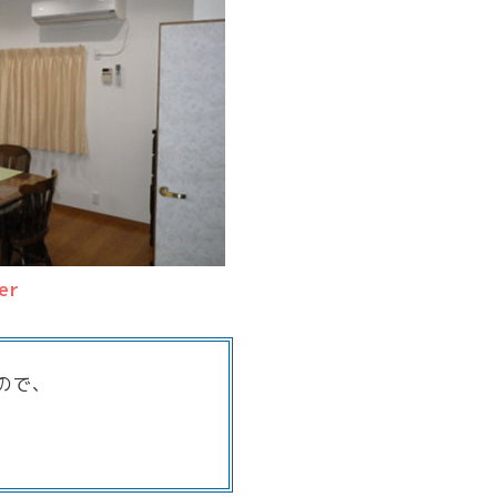
er
ので、
。