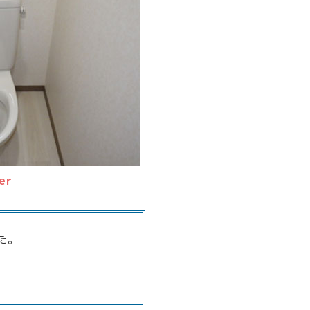
er
た。