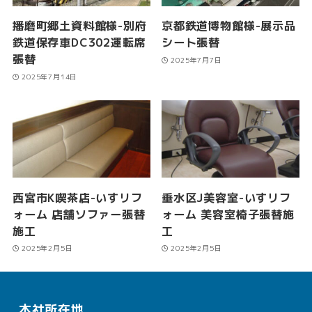
播磨町郷土資料館様-別府
京都鉄道博物館様-展示品
鉄道保存車DC302運転席
シート張替
張替
2025年7月7日
2025年7月14日
西宮市K喫茶店-いすリフ
垂水区J美容室-いすリフ
ォーム 店舗ソファー張替
ォーム 美容室椅子張替施
施工
工
2025年2月5日
2025年2月5日
本社所在地