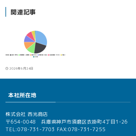
れ
関連記事
る
環
境
3
2
2
7%
8%
6%
8%
1%
2026年6月24日
本社所在地
株式会社 西光商店
〒654-0048 兵庫県神戸市須磨区衣掛町4丁目1-26
TEL:078-731-7703 FAX:078-731-7255