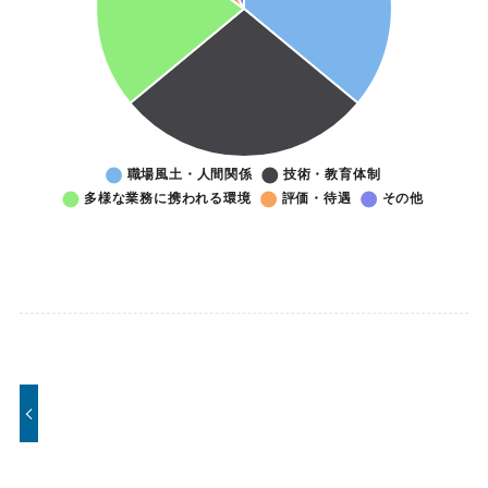
職場
技
多
評
そ
風
術・
様
価・
の
土・
教育
な
待遇
他
人間
体制
業
関係
務
に
携
わ