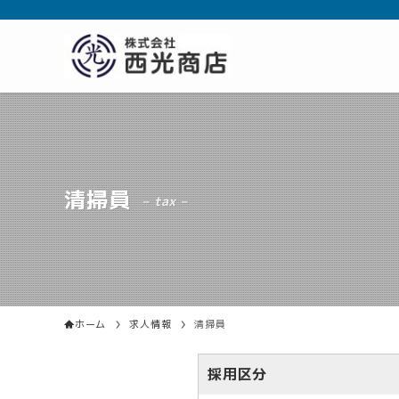
清掃員
– tax –
ホーム
求人情報
清掃員
採用区分