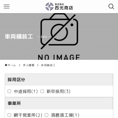
車両艤装工
– tax –
ホーム
求人情報
車両艤装工
採用区分
中途採用
(1)
新卒採用
(3)
事業所
網干営業所
(2)
須磨浦工場
(1)